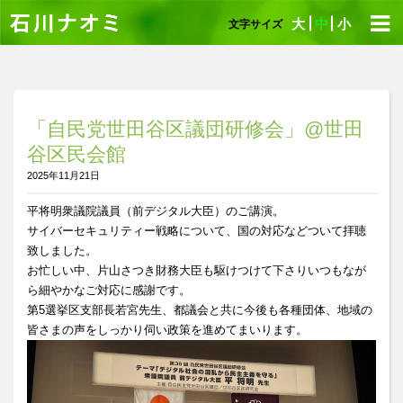
大
中
小
文字サイズ
「自民党世田谷区議団研修会」@世田
谷区民会館
2025年11月21日
平将明衆議院議員（前デジタル大臣）のご講演。
サイバーセキュリティー戦略について、国の対応などついて拝聴
致しました。
お忙しい中、片山さつき財務大臣も駆けつけて下さりいつもなが
ら細やかなご対応に感謝です。
第5選挙区支部長若宮先生、都議会と共に今後も各種団体、地域の
皆さまの声をしっかり伺い政策を進めてまいります。