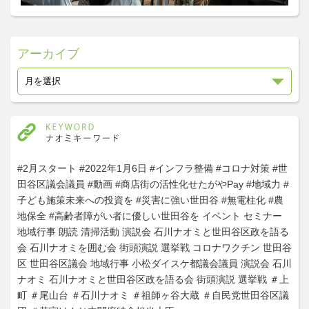
アーカイブ
#2月スタート
#2022年1月6日
#インフラ整備
#コロナ対策
#世
田谷区議会議員
#動画
#商店街の活性化せたがやPay
#地域力
#
子ども施策未来への投資を
#災害に強い世田谷
#無電柱化
#農
地保全
#高齢者障がい者に優しい世田谷を
イベント
セミナー
地域行事
朗読
清掃活動
演説会
石川ナオミと世田谷区政を語る
会
石川ナオミを囲む会
街頭演説
選挙戦
コロナワクチン
世田谷
区
世田谷区議会
地域行事
小松ダイスケ都議会議員
演説会
石川
ナオミ
石川ナオミと世田谷区政を語る会
街頭演説
選挙戦
＃上
町
＃尾山台
＃石川ナオミ
＃祖師ヶ谷大蔵
＃自民党世田谷区議