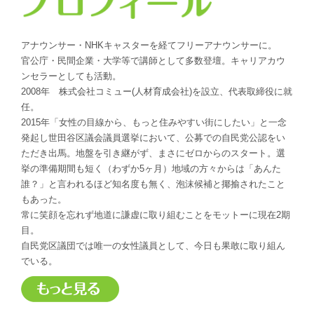
アナウンサー・NHKキャスターを経てフリーアナウンサーに。
官公庁・民間企業・大学等で講師として多数登壇。キャリアカウ
ンセラーとしても活動。
2008年 株式会社コミュー(人材育成会社)を設立、代表取締役に就
任。
2015年「女性の目線から、もっと住みやすい街にしたい」と一念
発起し世田谷区議会議員選挙において、公募での自民党公認をい
ただき出馬。地盤を引き継がず、まさにゼロからのスタート。選
挙の準備期間も短く（わずか5ヶ月）地域の方々からは「あんた
誰？」と言われるほど知名度も無く、泡沫候補と揶揄されたこと
もあった。
常に笑顔を忘れず地道に謙虚に取り組むことをモットーに現在2期
目。
自民党区議団では唯一の女性議員として、今日も果敢に取り組ん
でいる。