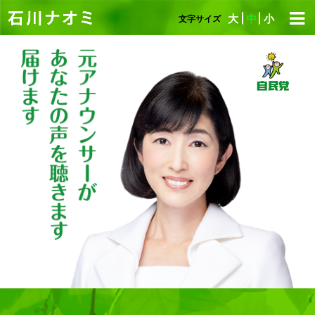
大
中
小
文字サイズ