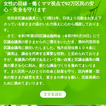
女性の目線・働くママ視点で92万区民の安
心・安全を守ります
世田谷区議会議員として3期11年。日頃より活動をお支え下
さっている皆さまの温かいお力添えに心から感謝しておりま
す。
さて、令和7年第2回区議会臨時会（令和7年5月19日）にて
区議会議員の皆さまからのご選任をいただき、第65代世田谷
区議会議長に就任いたしました。地方自治法第１０４条に
「議長は、議会を代表する重要な役割」と定められておりま
すが、各議員の代表であるという強い自覚と区議会議長の職
責の重さを心に刻み、新たな議会づくりを進めてまいりま
す。また区民一人ひとりの生命と財産を守り、区内事業・団
体の皆さまの経営を支え、皆さまの幸せを願い、区政発展の
ために務めてまいります。