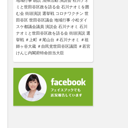
地域行事
朗読
清掃活動
演説会
石川ナオ
ミと世田谷区政を語る会
石川ナオミを囲
む会
街頭演説
選挙戦
コロナワクチン
世
田谷区
世田谷区議会
地域行事
小松ダイ
スケ都議会議員
演説会
石川ナオミ
石川
ナオミと世田谷区政を語る会
街頭演説
選
挙戦
＃上町
＃尾山台
＃石川ナオミ
＃祖
師ヶ谷大蔵
＃自民党世田谷区議団
＃若宮
けんじ内閣府特命担当大臣