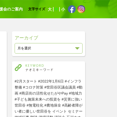
援会のご案内
大
中
小
文字サイズ
アーカイブ
#2月スタート
#2022年1月6日
#インフラ
整備
#コロナ対策
#世田谷区議会議員
#動
画
#商店街の活性化せたがやPay
#地域力
#子ども施策未来への投資を
#災害に強い
世田谷
#無電柱化
#農地保全
#高齢者障が
い者に優しい世田谷を
イベント
セミナー