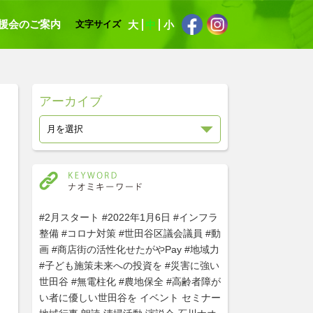
援会のご案内
大
中
小
文字サイズ
アーカイブ
#2月スタート
#2022年1月6日
#インフラ
整備
#コロナ対策
#世田谷区議会議員
#動
画
#商店街の活性化せたがやPay
#地域力
#子ども施策未来への投資を
#災害に強い
世田谷
#無電柱化
#農地保全
#高齢者障が
い者に優しい世田谷を
イベント
セミナー