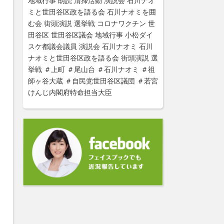
地域行事
朗読
清掃活動
演説会
石川ナオ
ミと世田谷区政を語る会
石川ナオミを囲
む会
街頭演説
選挙戦
コロナワクチン
世
田谷区
世田谷区議会
地域行事
小松ダイ
スケ都議会議員
演説会
石川ナオミ
石川
ナオミと世田谷区政を語る会
街頭演説
選
挙戦
＃上町
＃尾山台
＃石川ナオミ
＃祖
師ヶ谷大蔵
＃自民党世田谷区議団
＃若宮
けんじ内閣府特命担当大臣