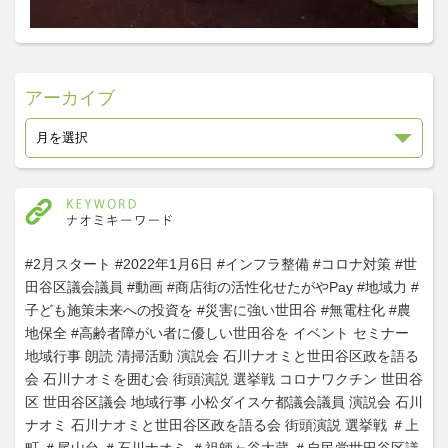
アーカイブ
#2月スタート
#2022年1月6日
#インフラ整備
#コロナ対策
#世
田谷区議会議員
#動画
#商店街の活性化せたがやPay
#地域力
#
子ども施策未来への投資を
#災害に強い世田谷
#無電柱化
#農
地保全
#高齢者障がい者に優しい世田谷を
イベント
セミナー
地域行事
朗読
清掃活動
演説会
石川ナオミと世田谷区政を語る
会
石川ナオミを囲む会
街頭演説
選挙戦
コロナワクチン
世田谷
区
世田谷区議会
地域行事
小松ダイスケ都議会議員
演説会
石川
ナオミ
石川ナオミと世田谷区政を語る会
街頭演説
選挙戦
＃上
町
＃尾山台
＃石川ナオミ
＃祖師ヶ谷大蔵
＃自民党世田谷区議