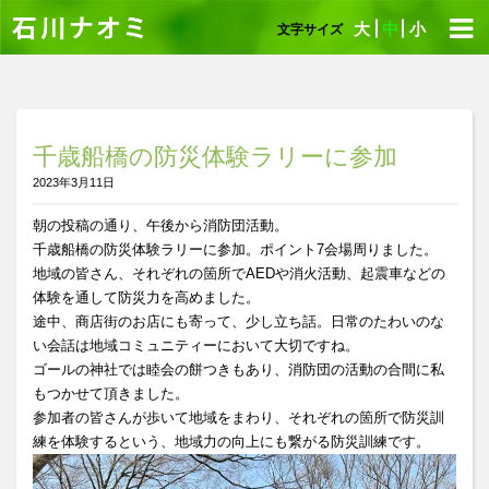
大
中
小
文字サイズ
千歳船橋の防災体験ラリーに参加
2023年3月11日
朝の投稿の通り、午後から消防団活動。
千歳船橋の防災体験ラリーに参加。ポイント7会場周りました。
地域の皆さん、それぞれの箇所でAEDや消火活動、起震車などの
体験を通して防災力を高めました。
途中、商店街のお店にも寄って、少し立ち話。日常のたわいのな
い会話は地域コミュニティーにおいて大切ですね。
ゴールの神社では睦会の餅つきもあり、消防団の活動の合間に私
もつかせて頂きました。
参加者の皆さんが歩いて地域をまわり、それぞれの箇所で防災訓
練を体験するという、地域力の向上にも繋がる防災訓練です。