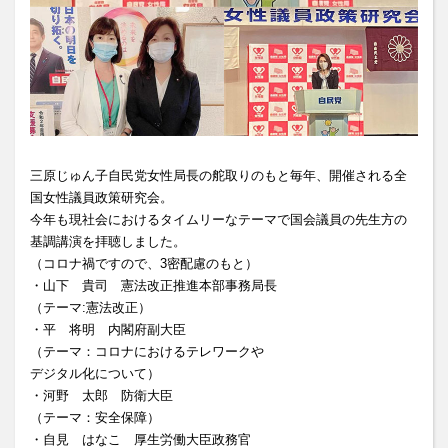
三原じゅん子自民党女性局長の舵取りのもと毎年、開催される全
国女性議員政策研究会。
今年も現社会におけるタイムリーなテーマで国会議員の先生方の
基調講演を拝聴しました。
（コロナ禍ですので、3密配慮のもと）
・山下 貴司 憲法改正推進本部事務局長
（テーマ:憲法改正）
・平 将明 内閣府副大臣
（テーマ：コロナにおけるテレワークや
デジタル化について）
・河野 太郎 防衛大臣
（テーマ：安全保障）
・自見 はなこ 厚生労働大臣政務官