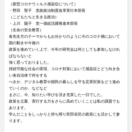
（新型コロナウィルス感染症について）
・野田 聖子 党政政治制度改革実行本部長
（こどもたちと生きる政治）
・上川 陽子 党一億総活躍推進本部長
（生命の安全教育）
各先生方のテーマからもお分かりのように今のコロナ禍において
国の動きや今後の
政策を進めていく上で、今年の研究会は何としても参加しなけれ
ばならないと
強く思っておりました。
持続可能な社会の実現、コロナ対策において感染症とどう向き合
い各自治体で何をする
べきか、デジタル教育や国民の暮らしを守る災害対策をどう進め
ていくのか、などなど
まさに、今、知りたい学びを頂き充実した一日でした。
政策を立案、実行する力をさらに高めていくことは私の課題でも
あります。
学んだことをしっかりと持ち帰り世田谷区の政策にも活かして参
ります。