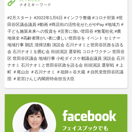
#2月スタート
#2022年1月6日
#インフラ整備
#コロナ対策
#世
田谷区議会議員
#動画
#商店街の活性化せたがやPay
#地域力
#
子ども施策未来への投資を
#災害に強い世田谷
#無電柱化
#農
地保全
#高齢者障がい者に優しい世田谷を
イベント
セミナー
地域行事
朗読
清掃活動
演説会
石川ナオミと世田谷区政を語る
会
石川ナオミを囲む会
街頭演説
選挙戦
コロナワクチン
世田谷
区
世田谷区議会
地域行事
小松ダイスケ都議会議員
演説会
石川
ナオミ
石川ナオミと世田谷区政を語る会
街頭演説
選挙戦
＃上
町
＃尾山台
＃石川ナオミ
＃祖師ヶ谷大蔵
＃自民党世田谷区議
団
＃若宮けんじ内閣府特命担当大臣