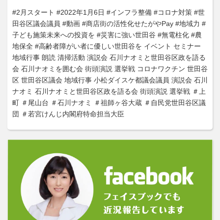
#2月スタート
#2022年1月6日
#インフラ整備
#コロナ対策
#世
田谷区議会議員
#動画
#商店街の活性化せたがやPay
#地域力
#
子ども施策未来への投資を
#災害に強い世田谷
#無電柱化
#農
地保全
#高齢者障がい者に優しい世田谷を
イベント
セミナー
地域行事
朗読
清掃活動
演説会
石川ナオミと世田谷区政を語る
会
石川ナオミを囲む会
街頭演説
選挙戦
コロナワクチン
世田谷
区
世田谷区議会
地域行事
小松ダイスケ都議会議員
演説会
石川
ナオミ
石川ナオミと世田谷区政を語る会
街頭演説
選挙戦
＃上
町
＃尾山台
＃石川ナオミ
＃祖師ヶ谷大蔵
＃自民党世田谷区議
団
＃若宮けんじ内閣府特命担当大臣