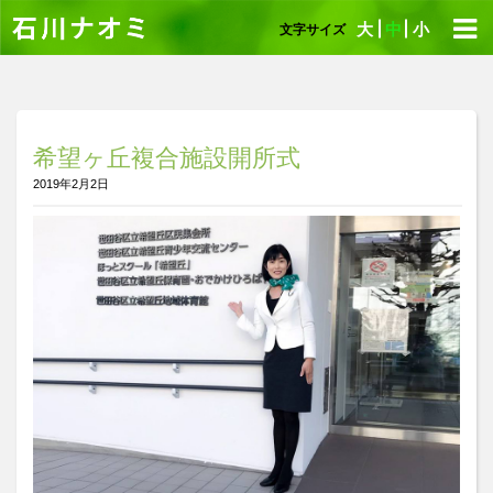
大
中
小
文字サイズ
希望ヶ丘複合施設開所式
2019年2月2日