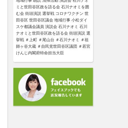
地域行事
朗読
清掃活動
演説会
石川ナオ
ミと世田谷区政を語る会
石川ナオミを囲
む会
街頭演説
選挙戦
コロナワクチン
世
田谷区
世田谷区議会
地域行事
小松ダイ
スケ都議会議員
演説会
石川ナオミ
石川
ナオミと世田谷区政を語る会
街頭演説
選
挙戦
＃上町
＃尾山台
＃石川ナオミ
＃祖
師ヶ谷大蔵
＃自民党世田谷区議団
＃若宮
けんじ内閣府特命担当大臣