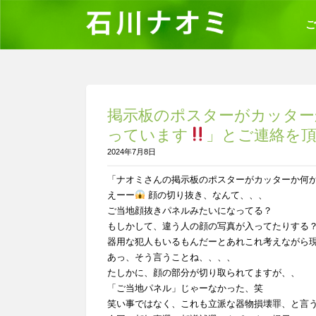
ご
掲示板のポスターがカッター
っています
」とご連絡を
2024年7月8日
「ナオミさんの掲示板のポスターがカッターか何
えーー
顔の切り抜き、なんて、、、
ご当地顔抜きパネルみたいになってる？
もしかして、違う人の顔の写真が入ってたりする
器用な犯人もいるもんだーとあれこれ考えながら
あっ、そう言うことね、、、、
たしかに、顔の部分が切り取られてますが、、
「ご当地パネル」じゃーなかった、笑
笑い事ではなく、これも立派な器物損壊罪、と言