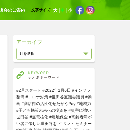
援会のご案内
大
中
小
文字サイズ
アーカイブ
#2月スタート
#2022年1月6日
#インフラ
整備
#コロナ対策
#世田谷区議会議員
#動
画
#商店街の活性化せたがやPay
#地域力
#子ども施策未来への投資を
#災害に強い
世田谷
#無電柱化
#農地保全
#高齢者障が
い者に優しい世田谷を
イベント
セミナー