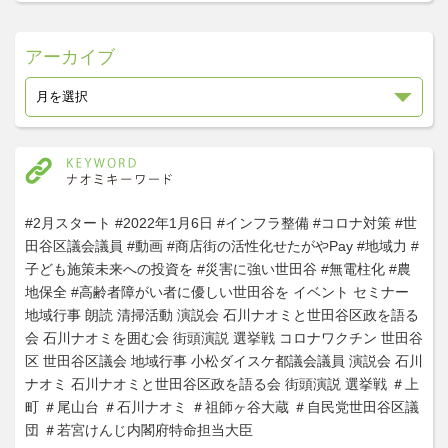
アーカイブ
#2月スタート
#2022年1月6日
#インフラ整備
#コロナ対策
#世
田谷区議会議員
#動画
#商店街の活性化せたがやPay
#地域力
#
子ども施策未来への投資を
#災害に強い世田谷
#無電柱化
#農
地保全
#高齢者障がい者に優しい世田谷を
イベント
セミナー
地域行事
朗読
清掃活動
演説会
石川ナオミと世田谷区政を語る
会
石川ナオミを囲む会
街頭演説
選挙戦
コロナワクチン
世田谷
区
世田谷区議会
地域行事
小松ダイスケ都議会議員
演説会
石川
ナオミ
石川ナオミと世田谷区政を語る会
街頭演説
選挙戦
＃上
町
＃尾山台
＃石川ナオミ
＃祖師ヶ谷大蔵
＃自民党世田谷区議
団
＃若宮けんじ内閣府特命担当大臣