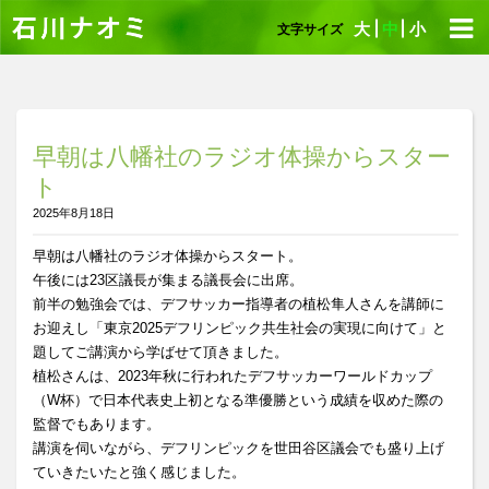
大
中
小
文字サイズ
早朝は八幡社のラジオ体操からスター
ト
2025年8月18日
早朝は八幡社のラジオ体操からスタート。
午後には23区議長が集まる議長会に出席。
前半の勉強会では、デフサッカー指導者の植松隼人さんを講師に
お迎えし「東京2025デフリンピック共生社会の実現に向けて」と
題してご講演から学ばせて頂きました。
植松さんは、2023年秋に行われたデフサッカーワールドカップ
（W杯）で日本代表史上初となる準優勝という成績を収めた際の
監督でもあります。
講演を伺いながら、デフリンピックを世田谷区議会でも盛り上げ
ていきたいたと強く感じました。