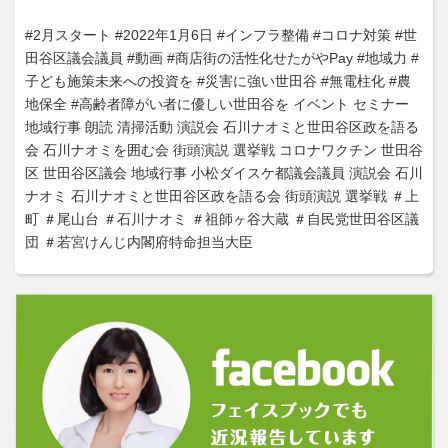
#2月スタート
#2022年1月6日
#インフラ整備
#コロナ対策
#世
田谷区議会議員
#動画
#商店街の活性化せたがやPay
#地域力
#
子ども施策未来への投資を
#災害に強い世田谷
#無電柱化
#農
地保全
#高齢者障がい者に優しい世田谷を
イベント
セミナー
地域行事
朗読
清掃活動
演説会
石川ナオミと世田谷区政を語る
会
石川ナオミを囲む会
街頭演説
選挙戦
コロナワクチン
世田谷
区
世田谷区議会
地域行事
小松ダイスケ都議会議員
演説会
石川
ナオミ
石川ナオミと世田谷区政を語る会
街頭演説
選挙戦
＃上
町
＃尾山台
＃石川ナオミ
＃祖師ヶ谷大蔵
＃自民党世田谷区議
団
＃若宮けんじ内閣府特命担当大臣