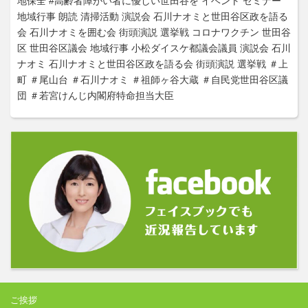
地保全
#高齢者障がい者に優しい世田谷を
イベント
セミナー
地域行事
朗読
清掃活動
演説会
石川ナオミと世田谷区政を語る
会
石川ナオミを囲む会
街頭演説
選挙戦
コロナワクチン
世田谷
区
世田谷区議会
地域行事
小松ダイスケ都議会議員
演説会
石川
ナオミ
石川ナオミと世田谷区政を語る会
街頭演説
選挙戦
＃上
町
＃尾山台
＃石川ナオミ
＃祖師ヶ谷大蔵
＃自民党世田谷区議
団
＃若宮けんじ内閣府特命担当大臣
ご挨拶