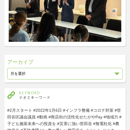
アーカイブ
#2月スタート
#2022年1月6日
#インフラ整備
#コロナ対策
#世
田谷区議会議員
#動画
#商店街の活性化せたがやPay
#地域力
#
子ども施策未来への投資を
#災害に強い世田谷
#無電柱化
#農