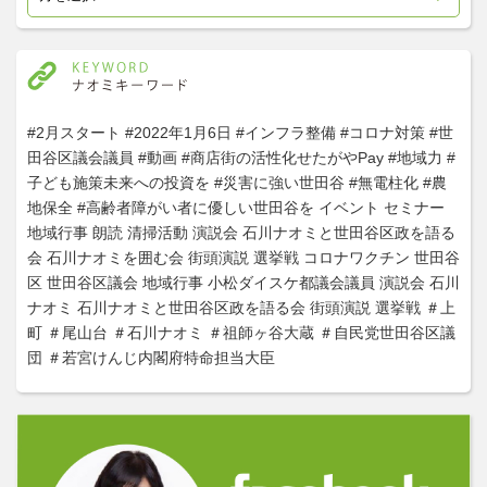
#2月スタート
#2022年1月6日
#インフラ整備
#コロナ対策
#世
田谷区議会議員
#動画
#商店街の活性化せたがやPay
#地域力
#
子ども施策未来への投資を
#災害に強い世田谷
#無電柱化
#農
地保全
#高齢者障がい者に優しい世田谷を
イベント
セミナー
地域行事
朗読
清掃活動
演説会
石川ナオミと世田谷区政を語る
会
石川ナオミを囲む会
街頭演説
選挙戦
コロナワクチン
世田谷
区
世田谷区議会
地域行事
小松ダイスケ都議会議員
演説会
石川
ナオミ
石川ナオミと世田谷区政を語る会
街頭演説
選挙戦
＃上
町
＃尾山台
＃石川ナオミ
＃祖師ヶ谷大蔵
＃自民党世田谷区議
団
＃若宮けんじ内閣府特命担当大臣