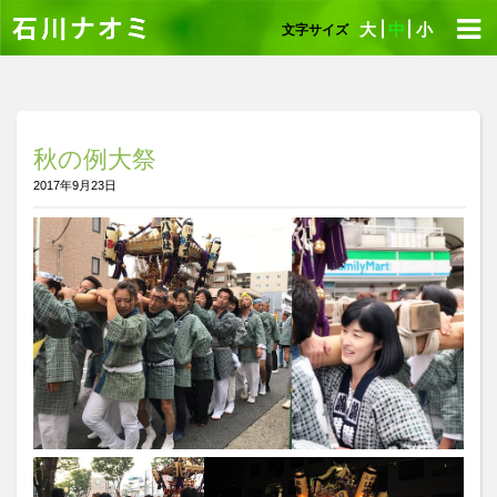
大
中
小
文字サイズ
秋の例大祭
2017年9月23日