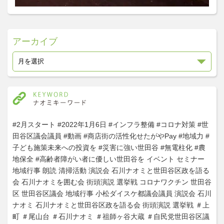
アーカイブ
#2月スタート
#2022年1月6日
#インフラ整備
#コロナ対策
#世
田谷区議会議員
#動画
#商店街の活性化せたがやPay
#地域力
#
子ども施策未来への投資を
#災害に強い世田谷
#無電柱化
#農
地保全
#高齢者障がい者に優しい世田谷を
イベント
セミナー
地域行事
朗読
清掃活動
演説会
石川ナオミと世田谷区政を語る
会
石川ナオミを囲む会
街頭演説
選挙戦
コロナワクチン
世田谷
区
世田谷区議会
地域行事
小松ダイスケ都議会議員
演説会
石川
ナオミ
石川ナオミと世田谷区政を語る会
街頭演説
選挙戦
＃上
町
＃尾山台
＃石川ナオミ
＃祖師ヶ谷大蔵
＃自民党世田谷区議