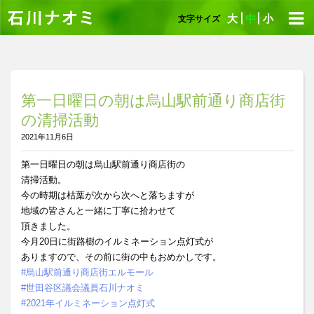
大
中
小
文字サイズ
第一日曜日の朝は烏山駅前通り商店街
の清掃活動
2021年11月6日
第一日曜日の朝は烏山駅前通り商店街の
清掃活動。
今の時期は枯葉が次から次へと落ちますが
地域の皆さんと一緒に丁寧に拾わせて
頂きました。
今月20日に街路樹のイルミネーション点灯式が
ありますので、その前に街の中もおめかしです。
#烏山駅前通り商店街エルモール
#世田谷区議会議員石川ナオミ
#2021年イルミネーション点灯式