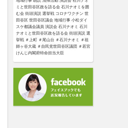
地域行事
朗読
清掃活動
演説会
石川ナオ
ミと世田谷区政を語る会
石川ナオミを囲
む会
街頭演説
選挙戦
コロナワクチン
世
田谷区
世田谷区議会
地域行事
小松ダイ
スケ都議会議員
演説会
石川ナオミ
石川
ナオミと世田谷区政を語る会
街頭演説
選
挙戦
＃上町
＃尾山台
＃石川ナオミ
＃祖
師ヶ谷大蔵
＃自民党世田谷区議団
＃若宮
けんじ内閣府特命担当大臣