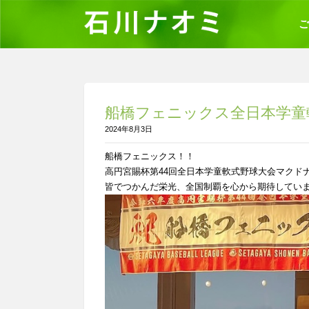
ご
船橋フェニックス全日本学童
2024年8月3日
船橋フェニックス！！
高円宮賜杯第44回全日本学童軟式野球大会マクド
皆でつかんだ栄光、全国制覇を心から期待してい