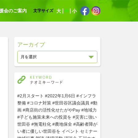
援会のご案内
大
中
小
文字サイズ
アーカイブ
#2月スタート
#2022年1月6日
#インフラ
整備
#コロナ対策
#世田谷区議会議員
#動
画
#商店街の活性化せたがやPay
#地域力
#子ども施策未来への投資を
#災害に強い
世田谷
#無電柱化
#農地保全
#高齢者障が
い者に優しい世田谷を
イベント
セミナー