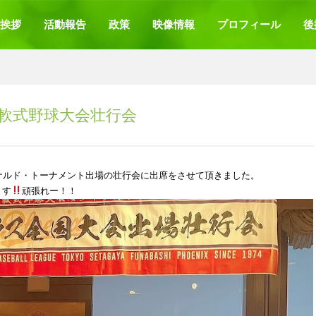
挨拶
活動報告
政策
映像情報
プロフィール
後
軟式野球大会壮行会
ナルド・トーナメント出場の壮行会に出席をさせて頂きました。
ます
頑張れー！！