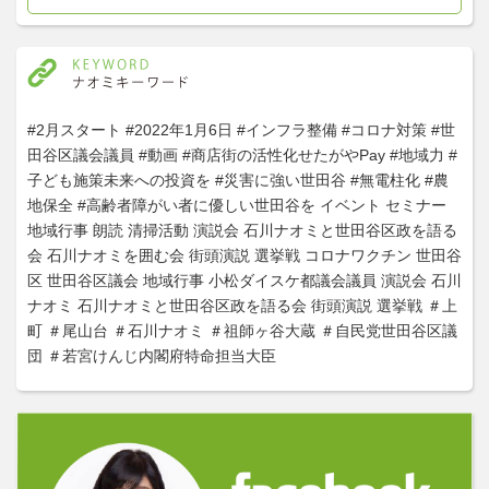
#2月スタート
#2022年1月6日
#インフラ整備
#コロナ対策
#世
田谷区議会議員
#動画
#商店街の活性化せたがやPay
#地域力
#
子ども施策未来への投資を
#災害に強い世田谷
#無電柱化
#農
地保全
#高齢者障がい者に優しい世田谷を
イベント
セミナー
地域行事
朗読
清掃活動
演説会
石川ナオミと世田谷区政を語る
会
石川ナオミを囲む会
街頭演説
選挙戦
コロナワクチン
世田谷
区
世田谷区議会
地域行事
小松ダイスケ都議会議員
演説会
石川
ナオミ
石川ナオミと世田谷区政を語る会
街頭演説
選挙戦
＃上
町
＃尾山台
＃石川ナオミ
＃祖師ヶ谷大蔵
＃自民党世田谷区議
団
＃若宮けんじ内閣府特命担当大臣