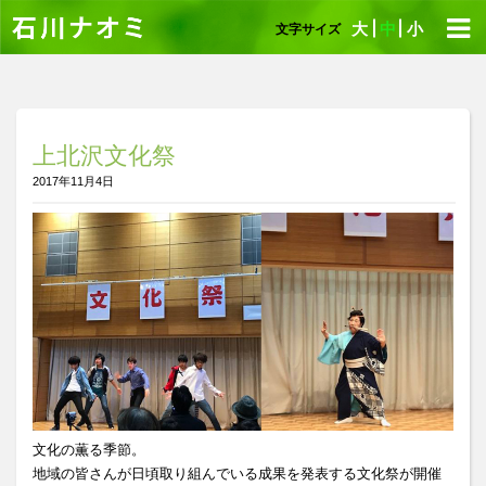
大
中
小
文字サイズ
上北沢文化祭
2017年11月4日
文化の薫る季節。
地域の皆さんが日頃取り組んでいる成果を発表する文化祭が開催