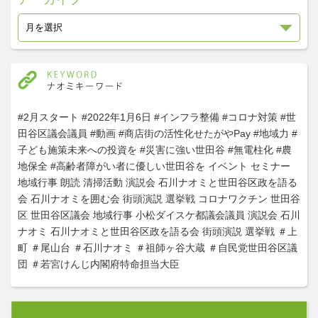
#2月スタート
#2022年1月6日
#インフラ整備
#コロナ対策
#世
田谷区議会議員
#動画
#商店街の活性化せたがやPay
#地域力
#
子ども施策未来への投資を
#災害に強い世田谷
#無電柱化
#農
地保全
#高齢者障がい者に優しい世田谷を
イベント
セミナー
地域行事
朗読
清掃活動
演説会
石川ナオミと世田谷区政を語る
会
石川ナオミを囲む会
街頭演説
選挙戦
コロナワクチン
世田谷
区
世田谷区議会
地域行事
小松ダイスケ都議会議員
演説会
石川
ナオミ
石川ナオミと世田谷区政を語る会
街頭演説
選挙戦
＃上
町
＃尾山台
＃石川ナオミ
＃祖師ヶ谷大蔵
＃自民党世田谷区議
団
＃若宮けんじ内閣府特命担当大臣