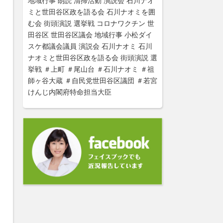
地域行事
朗読
清掃活動
演説会
石川ナオ
ミと世田谷区政を語る会
石川ナオミを囲
む会
街頭演説
選挙戦
コロナワクチン
世
田谷区
世田谷区議会
地域行事
小松ダイ
スケ都議会議員
演説会
石川ナオミ
石川
ナオミと世田谷区政を語る会
街頭演説
選
挙戦
＃上町
＃尾山台
＃石川ナオミ
＃祖
師ヶ谷大蔵
＃自民党世田谷区議団
＃若宮
けんじ内閣府特命担当大臣