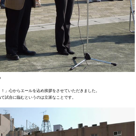
る
。
！！」心からエールを込め挨拶をさせていただきました。
ねて試合に臨むというのは立派なことです。