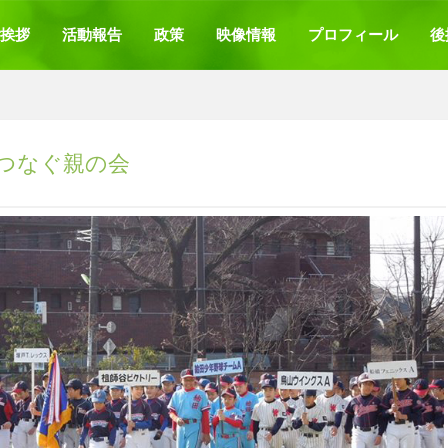
挨拶
活動報告
政策
映像情報
プロフィール
後
つなぐ親の会