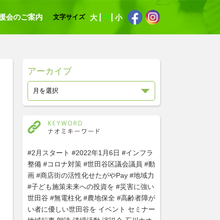
援会のご案内
大
中
小
文字サイズ
アーカイブ
#2月スタート
#2022年1月6日
#インフラ
整備
#コロナ対策
#世田谷区議会議員
#動
画
#商店街の活性化せたがやPay
#地域力
#子ども施策未来への投資を
#災害に強い
世田谷
#無電柱化
#農地保全
#高齢者障が
い者に優しい世田谷を
イベント
セミナー