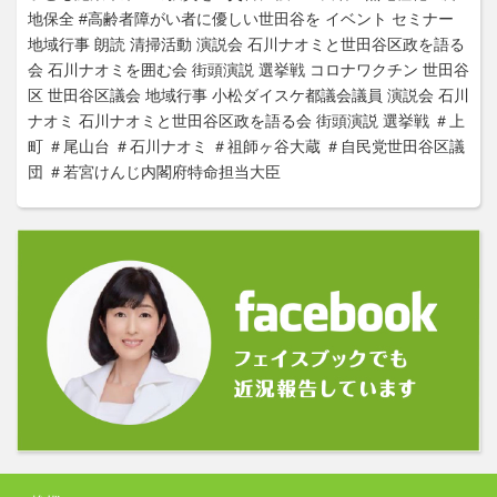
地保全
#高齢者障がい者に優しい世田谷を
イベント
セミナー
地域行事
朗読
清掃活動
演説会
石川ナオミと世田谷区政を語る
会
石川ナオミを囲む会
街頭演説
選挙戦
コロナワクチン
世田谷
区
世田谷区議会
地域行事
小松ダイスケ都議会議員
演説会
石川
ナオミ
石川ナオミと世田谷区政を語る会
街頭演説
選挙戦
＃上
町
＃尾山台
＃石川ナオミ
＃祖師ヶ谷大蔵
＃自民党世田谷区議
団
＃若宮けんじ内閣府特命担当大臣