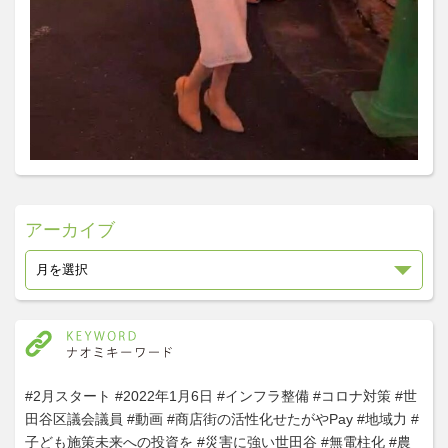
アーカイブ
#2月スタート
#2022年1月6日
#インフラ整備
#コロナ対策
#世
田谷区議会議員
#動画
#商店街の活性化せたがやPay
#地域力
#
子ども施策未来への投資を
#災害に強い世田谷
#無電柱化
#農