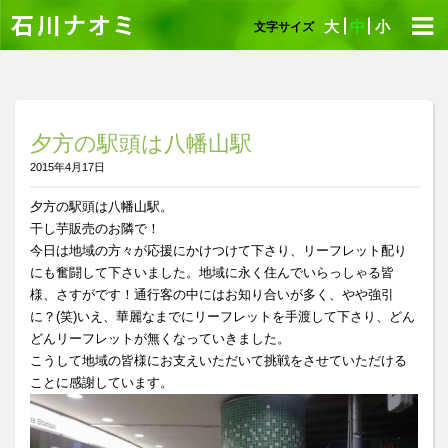
大
中
小
文字サイズ
夕方の駅頭は八幡山駅
2015年4月17日
夕方の駅頭は八幡山駅。
干し芋販売のお隣で！
今日は地域の方々が応援にかけつけて下さり、リーフレット配り
にも奮闘して下さいました。地域に永く住んでいらっしゃる皆
様、さすがです！通行客の中にはお知り合いが多く、やや強引
に？(笑)いえ、華麗なまでにリーフレットを手渡して下さり、どん
どんリーフレットが無くなっていきました。
こうして地域の皆様にお支えいただいて挑戦をさせていただける
ことに感謝しています。