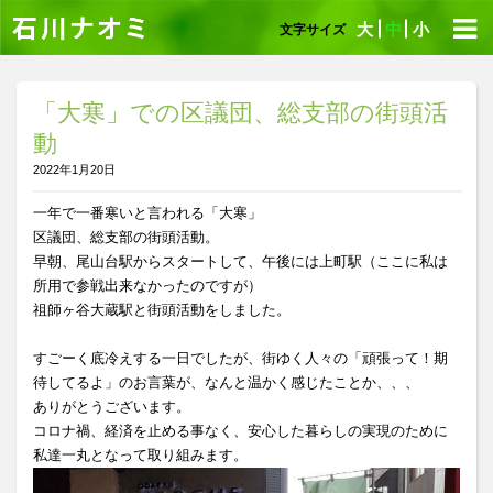
大
中
小
文字サイズ
「大寒」での区議団、総支部の街頭活
動
2022年1月20日
一年で一番寒いと言われる「大寒」
区議団、総支部の街頭活動。
早朝、尾山台駅からスタートして、午後には上町駅（ここに私は
所用で参戦出来なかったのですが）
祖師ヶ谷大蔵駅と街頭活動をしました。
すごーく底冷えする一日でしたが、街ゆく人々の「頑張って！期
待してるよ」のお言葉が、なんと温かく感じたことか、、、
ありがとうございます。
コロナ禍、経済を止める事なく、安心した暮らしの実現のために
私達一丸となって取り組みます。