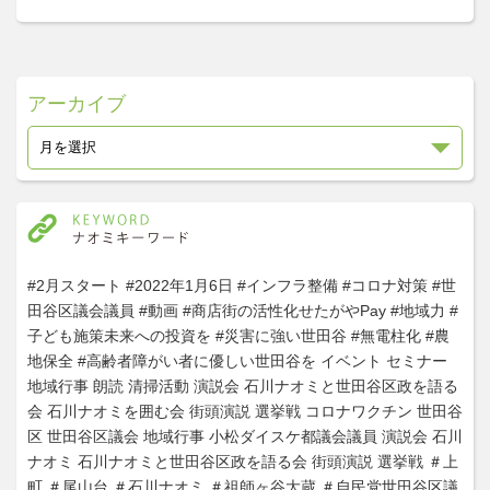
アーカイブ
#2月スタート
#2022年1月6日
#インフラ整備
#コロナ対策
#世
田谷区議会議員
#動画
#商店街の活性化せたがやPay
#地域力
#
子ども施策未来への投資を
#災害に強い世田谷
#無電柱化
#農
地保全
#高齢者障がい者に優しい世田谷を
イベント
セミナー
地域行事
朗読
清掃活動
演説会
石川ナオミと世田谷区政を語る
会
石川ナオミを囲む会
街頭演説
選挙戦
コロナワクチン
世田谷
区
世田谷区議会
地域行事
小松ダイスケ都議会議員
演説会
石川
ナオミ
石川ナオミと世田谷区政を語る会
街頭演説
選挙戦
＃上
町
＃尾山台
＃石川ナオミ
＃祖師ヶ谷大蔵
＃自民党世田谷区議