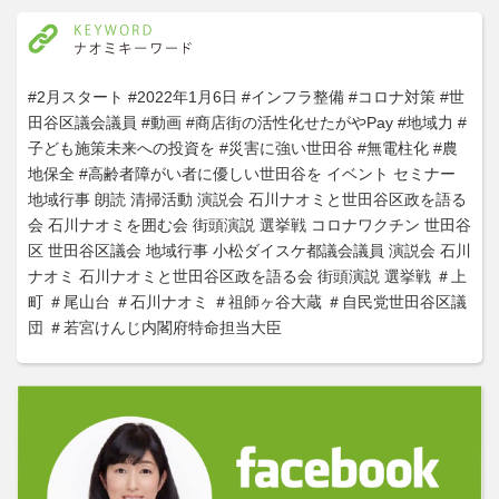
#2月スタート
#2022年1月6日
#インフラ整備
#コロナ対策
#世
田谷区議会議員
#動画
#商店街の活性化せたがやPay
#地域力
#
子ども施策未来への投資を
#災害に強い世田谷
#無電柱化
#農
地保全
#高齢者障がい者に優しい世田谷を
イベント
セミナー
地域行事
朗読
清掃活動
演説会
石川ナオミと世田谷区政を語る
会
石川ナオミを囲む会
街頭演説
選挙戦
コロナワクチン
世田谷
区
世田谷区議会
地域行事
小松ダイスケ都議会議員
演説会
石川
ナオミ
石川ナオミと世田谷区政を語る会
街頭演説
選挙戦
＃上
町
＃尾山台
＃石川ナオミ
＃祖師ヶ谷大蔵
＃自民党世田谷区議
団
＃若宮けんじ内閣府特命担当大臣