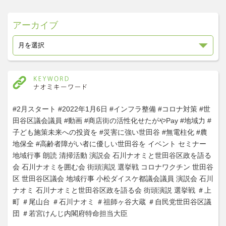
アーカイブ
#2月スタート
#2022年1月6日
#インフラ整備
#コロナ対策
#世
田谷区議会議員
#動画
#商店街の活性化せたがやPay
#地域力
#
子ども施策未来への投資を
#災害に強い世田谷
#無電柱化
#農
地保全
#高齢者障がい者に優しい世田谷を
イベント
セミナー
地域行事
朗読
清掃活動
演説会
石川ナオミと世田谷区政を語る
会
石川ナオミを囲む会
街頭演説
選挙戦
コロナワクチン
世田谷
区
世田谷区議会
地域行事
小松ダイスケ都議会議員
演説会
石川
ナオミ
石川ナオミと世田谷区政を語る会
街頭演説
選挙戦
＃上
町
＃尾山台
＃石川ナオミ
＃祖師ヶ谷大蔵
＃自民党世田谷区議
団
＃若宮けんじ内閣府特命担当大臣