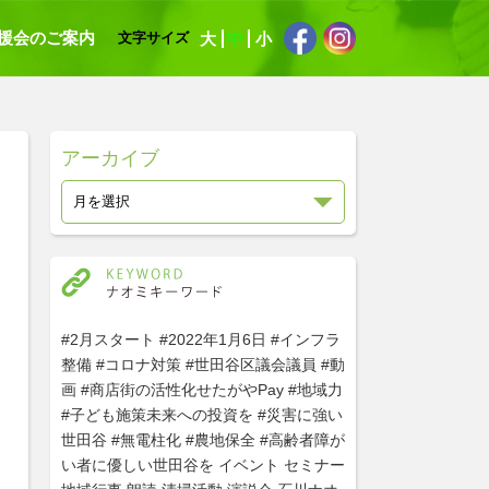
援会のご案内
大
中
小
文字サイズ
アーカイブ
#2月スタート
#2022年1月6日
#インフラ
整備
#コロナ対策
#世田谷区議会議員
#動
画
#商店街の活性化せたがやPay
#地域力
#子ども施策未来への投資を
#災害に強い
世田谷
#無電柱化
#農地保全
#高齢者障が
い者に優しい世田谷を
イベント
セミナー