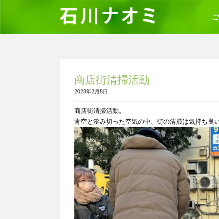
ご
商店街清掃活動
2023年2月5日
商店街清掃活動。
青空と澄み切った空気の中、街の清掃は気持ち良