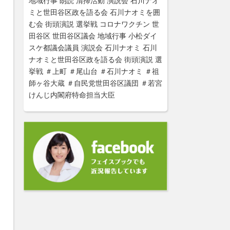
地域行事
朗読
清掃活動
演説会
石川ナオ
ミと世田谷区政を語る会
石川ナオミを囲
む会
街頭演説
選挙戦
コロナワクチン
世
田谷区
世田谷区議会
地域行事
小松ダイ
スケ都議会議員
演説会
石川ナオミ
石川
ナオミと世田谷区政を語る会
街頭演説
選
挙戦
＃上町
＃尾山台
＃石川ナオミ
＃祖
師ヶ谷大蔵
＃自民党世田谷区議団
＃若宮
けんじ内閣府特命担当大臣