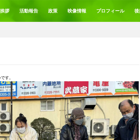
挨拶
活動報告
政策
映像情報
プロフィール
後
いです。