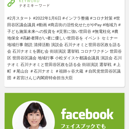
#2月スタート
#2022年1月6日
#インフラ整備
#コロナ対策
#世
田谷区議会議員
#動画
#商店街の活性化せたがやPay
#地域力
#
子ども施策未来への投資を
#災害に強い世田谷
#無電柱化
#農
地保全
#高齢者障がい者に優しい世田谷を
イベント
セミナー
地域行事
朗読
清掃活動
演説会
石川ナオミと世田谷区政を語る
会
石川ナオミを囲む会
街頭演説
選挙戦
コロナワクチン
世田谷
区
世田谷区議会
地域行事
小松ダイスケ都議会議員
演説会
石川
ナオミ
石川ナオミと世田谷区政を語る会
街頭演説
選挙戦
＃上
町
＃尾山台
＃石川ナオミ
＃祖師ヶ谷大蔵
＃自民党世田谷区議
団
＃若宮けんじ内閣府特命担当大臣