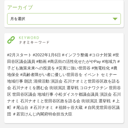
アーカイブ
#2月スタート
#2022年1月6日
#インフラ整備
#コロナ対策
#世
田谷区議会議員
#動画
#商店街の活性化せたがやPay
#地域力
#
子ども施策未来への投資を
#災害に強い世田谷
#無電柱化
#農
地保全
#高齢者障がい者に優しい世田谷を
イベント
セミナー
地域行事
朗読
清掃活動
演説会
石川ナオミと世田谷区政を語る
会
石川ナオミを囲む会
街頭演説
選挙戦
コロナワクチン
世田谷
区
世田谷区議会
地域行事
小松ダイスケ都議会議員
演説会
石川
ナオミ
石川ナオミと世田谷区政を語る会
街頭演説
選挙戦
＃上
町
＃尾山台
＃石川ナオミ
＃祖師ヶ谷大蔵
＃自民党世田谷区議
団
＃若宮けんじ内閣府特命担当大臣