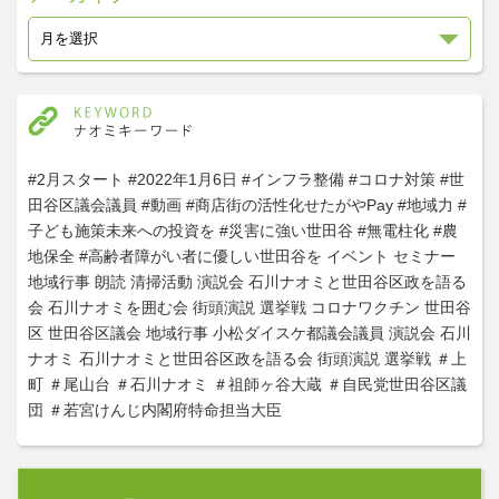
#2月スタート
#2022年1月6日
#インフラ整備
#コロナ対策
#世
田谷区議会議員
#動画
#商店街の活性化せたがやPay
#地域力
#
子ども施策未来への投資を
#災害に強い世田谷
#無電柱化
#農
地保全
#高齢者障がい者に優しい世田谷を
イベント
セミナー
地域行事
朗読
清掃活動
演説会
石川ナオミと世田谷区政を語る
会
石川ナオミを囲む会
街頭演説
選挙戦
コロナワクチン
世田谷
区
世田谷区議会
地域行事
小松ダイスケ都議会議員
演説会
石川
ナオミ
石川ナオミと世田谷区政を語る会
街頭演説
選挙戦
＃上
町
＃尾山台
＃石川ナオミ
＃祖師ヶ谷大蔵
＃自民党世田谷区議
団
＃若宮けんじ内閣府特命担当大臣