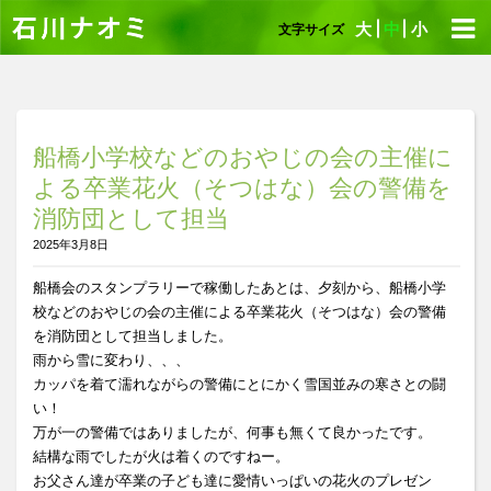
大
中
小
文字サイズ
船橋小学校などのおやじの会の主催に
よる卒業花火（そつはな）会の警備を
消防団として担当
2025年3月8日
船橋会のスタンプラリーで稼働したあとは、夕刻から、船橋小学
校などのおやじの会の主催による卒業花火（そつはな）会の警備
を消防団として担当しました。
雨から雪に変わり、、、
カッパを着て濡れながらの警備にとにかく雪国並みの寒さとの闘
い！
万が一の警備ではありましたが、何事も無くて良かったです。
結構な雨でしたが火は着くのですねー。
お父さん達が卒業の子ども達に愛情いっぱいの花火のプレゼン