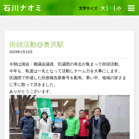
大
中
小
文字サイズ
街頭活動@奥沢駅
2023年1月12日
今朝は国会・都議会議員、区議団の有志が集まって街頭活動。
今年も、私達は一丸となって活動しチーム力を大事にします。
区議団で作成した区政報告新春号を配布。寒い中、地域の皆さま
に手に取って頂きました。
ありがとうございます。