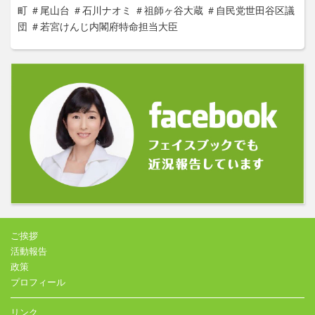
町
＃尾山台
＃石川ナオミ
＃祖師ヶ谷大蔵
＃自民党世田谷区議
団
＃若宮けんじ内閣府特命担当大臣
ご挨拶
活動報告
政策
プロフィール
リンク