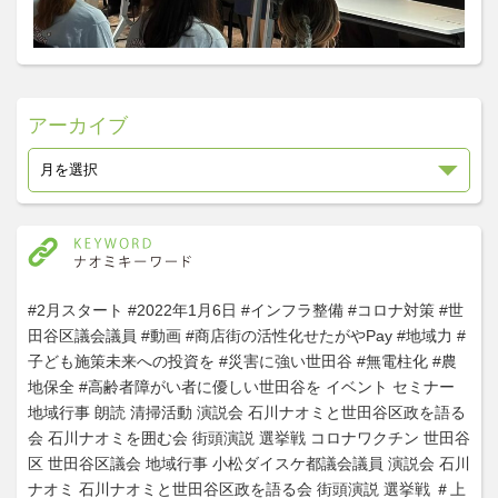
アーカイブ
#2月スタート
#2022年1月6日
#インフラ整備
#コロナ対策
#世
田谷区議会議員
#動画
#商店街の活性化せたがやPay
#地域力
#
子ども施策未来への投資を
#災害に強い世田谷
#無電柱化
#農
地保全
#高齢者障がい者に優しい世田谷を
イベント
セミナー
地域行事
朗読
清掃活動
演説会
石川ナオミと世田谷区政を語る
会
石川ナオミを囲む会
街頭演説
選挙戦
コロナワクチン
世田谷
区
世田谷区議会
地域行事
小松ダイスケ都議会議員
演説会
石川
ナオミ
石川ナオミと世田谷区政を語る会
街頭演説
選挙戦
＃上